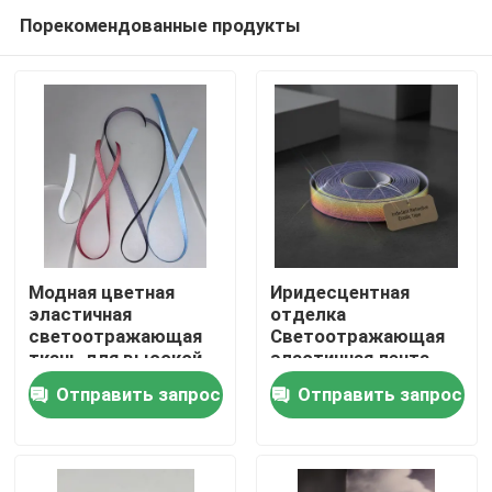
Порекомендованные продукты
Модная цветная
Иридесцентная
эластичная
отделка
светоотражающая
Светоотражающая
Главная страница
ткань для высокой
эластичная лента
видимости и
Отправить запрос
Отправить запрос
долговечности.
Продукция
О Компании