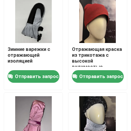
Наша фабрика
контроль качества
Зимние варежки с
Отражающая краска
контактные данные
отражающей
из трикотажа с
изоляцией
высокой
видимостью
Новости
Отправить запрос
Отправить запрос
Все случаи
Отправить запрос
отражательная ткань