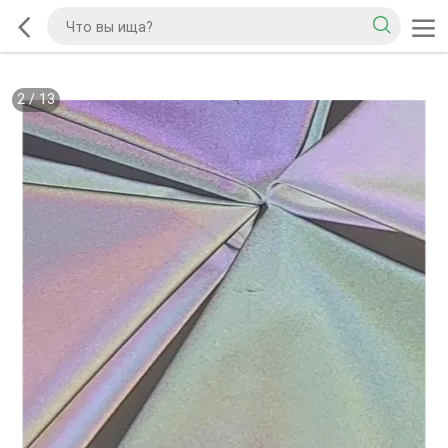
2
/
13