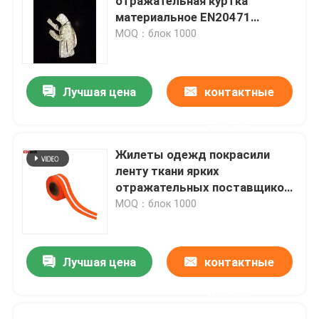
отражательная куртка
материальное EN20471
ANSI107 Vis ткани простирания
MOQ：блок 1000
высокая
Лучшая цена
контактные
данные
Жилеты одежд покрасили
ленту ткани ярких
отражательных поставщиков
ткани серую зеленую
MOQ：блок 1000
отражательную
Лучшая цена
контактные
данные