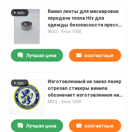
Винил ленты для маскировки
передачи тепла Htv для
одежды безопасности прессы
жары
MOQ：блок 1000
Лучшая цена
контактные
данные
Изготовленный на заказ лазер
отрезал стикеры винила
Главная страница
обозначает изготовленное на
заказ сплетенный латает утюг
MOQ：блок 1000
футбола на заплате
Продукция
Лучшая цена
контактные
Зарево Rolls белого винила яркого блеска Htv оптовое вечером в темноте обеспечивает листы отрезка
О Компании