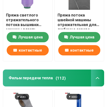
Пряжа светлого
Пряжа потока
отражательного
швейной машины
потока вышивки
отражательная для
машины вязать
любимца зарева
используемая в
ткани одежд
Лучшая цена
Лучшая цена
зеленом цвете
вышивки сплетя
одежды логотипа
светлого
футболки красном
контактные
контактные
данные
данные
Фильм передачи тепла
(112)