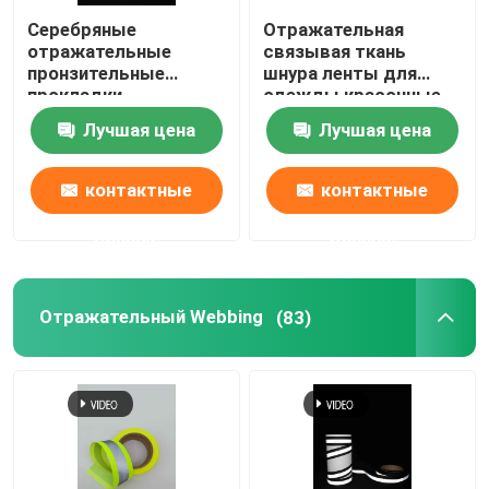
Серебряные
Отражательная
отражательные
связывая ткань
пронзительные
шнура ленты для
прокладки
одежды красочные
уравновешивают
ретро 0.19mm
Лучшая цена
Лучшая цена
след безопасности
безопасности 0.24mm
держателя
задыхаются 50
контактные
контактные
метров 100 метров
данные
данные
Отражательный Webbing
(83)