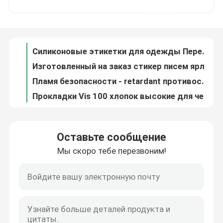
Силиконовые этикетки для одежды Передача пластизола Поднятый монохромный Силиконовые теги для багажа Производители
данные
Изготовленный на заказ стикер писем ярлыка передачи тепла силикона 3d для сумки одежды футболки ремесла DIY
Наша фабрика
Пламя безопасности - retardant противостатические костюмы заварки защитной одежды смазывают Workwear механика газа
Прокладки Vis 100 хлопок высокие для черноты ткани Twill пожарного одежды огнезамедлительной отражательной
контроль качества
Формы пожарных ESA противопожарной одежды защитные увольняют одежда репеллента
Рубашки желтого цвета безопасности рубашек безопасности длинного рукава отражательные с отражательными нашивками
контактные данные
Одеяние облегченного Hi сварщика безопасности сини военно-морского флота хлопка Coveralls Vis огнезамедлительного анти- равномерного огнезащитное
Пламя - прозодежды retardant одежды пламени одежды Vis апельсина Hi огнеупорной анти- огнеупорные
Новости
Огнезамедлительные пожаробезопасные высокие Coveralls рубашки одежды видимости возлагают конструкцию куртки
Оставьте сообщение
чернота жилета Ansi класса 2 6xl 5x 3xl отражательная и желтый ремень треугольника для детей торгуют апельсином предохранителя
Мы скоро тебе перезвоним!
Все случаи
Рубашки рефлектора дневного желтого Workwear зеленого цвета куртки жилета безопасности розового отражательного равномерные
Одежды жилета безопасности видимости мотоцикла карманы высокой оранжевой оптовые Multi
Жилета безопасности Vis женщин одежда безопасности проезжей части 5xl розового желтого Hi оранжевая работая
Отправить запрос
En471 огнезащитное пламя - retardant отражательный жилет безопасности Vis класса 2 собаки конструкции жилета Hi
Теплопередача Силиконовая этикетка Силиконовый резиновый тег Значок Многоцветный мультипликационный шаблон ENISO20471
отражательная ткань