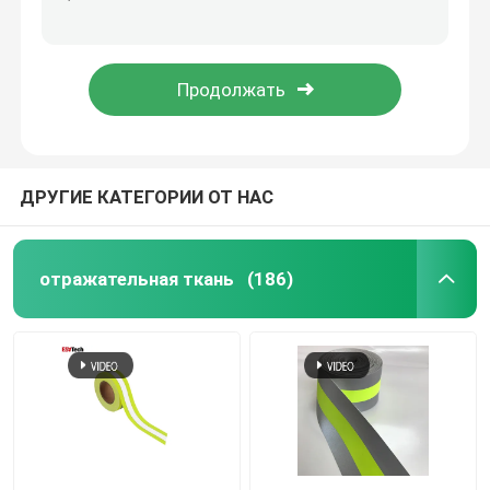
3D силиконовый наклейка на теплопередачу
заплата Tpu PVC бирки стикера логотипа ярлыков одежды силиконовой резины 3D мягкая резиновая
Отражательный тубопровод
3D резиновые силиконовые этикетки одежды тепловая передача
Люди куртки изготовленного на заказ бомбардировщика внезапные отражательные плюс размер вполне промелькнули вверх без сокращений с капюшоном свет - серый
Отражательный Webbing
Отражательная пряжа потока
ДРУГИЕ КАТЕГОРИИ ОТ НАС
Фильм передачи тепла
отражательная ткань
(186)
Этикетка для одежды
Аксессуары Workwear
Отражательная ткань радуги