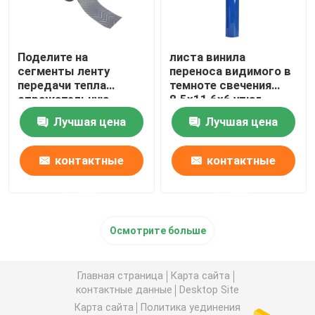
Поделите на
листа винила
сегменты ленту
переноса видимого в
передачи тепла
темноте свечения
отражательную
8.5x11 6x6 утюг
красного голубого
Лучшая цена
Лучшая цена
отражательный
дальше для одежды
ветеринара куртки
контактные
контактные
данные
данные
Осмотрите больше
Главная страница
Карта сайта
контактные данные
Desktop Site
Карта сайта
Политика уединения