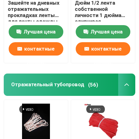
Зашейте на дневных
Дюйм 1/2 лента
отражательных
собственной
Отражательные аксессуары
прокладках ленты
личности 1 дюйма
для ленты одежды
слипчивая
пожаробезопасной
отражательная для
Лучшая цена
Лучшая цена
ткани тафты
Лента запечатывания шва
располагаясь
лагерем шатра
контактные
контактные
крышки автомобиля
одежды
данные
данные
Отражательный тубопровод
(56)