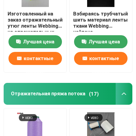
Изготовленный на
Взбираясь трубчатый
заказ отражательный
шить материал ленты
утюг ленты Webbing
ткани Webbing
на отражательных
нейлона
прокладках для
отражательный
Лучшая цена
Лучшая цена
сумки ремня
безопасности
одежды
контактные
контактные
данные
данные
Отражательная пряжа потока
(17)