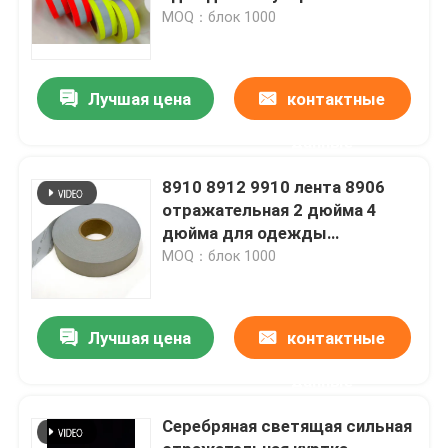
рефлекторная ткань EN 20471
MOQ：блок 1000
класс 2
Лучшая цена
контактные
данные
8910 8912 9910 лента 8906
отражательная 2 дюйма 4
дюйма для одежды
безопасности дорожного
MOQ：блок 1000
движения
Лучшая цена
контактные
данные
Серебряная светящая сильная