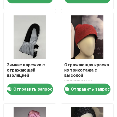
Наша фабрика
контроль качества
контактные данные
Новости
Зимние варежки с
Отражающая краска
отражающей
из трикотажа с
изоляцией
высокой
видимостью
Все случаи
Отправить запрос
Отправить запрос
Отправить запрос
отражательная ткань