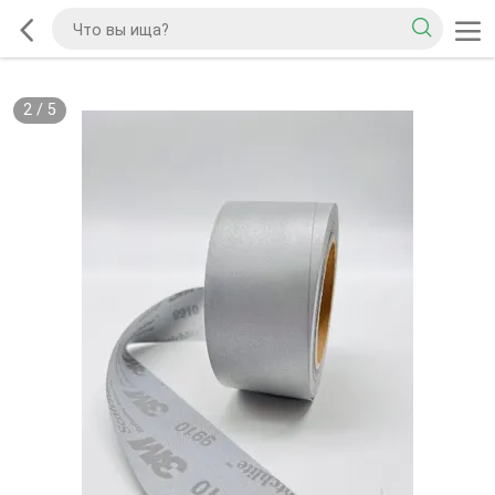
2
/
5