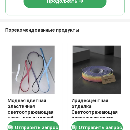
Продолжать
Порекомендованные продукты
Главная страница
Модная цветная
Иридесцентная
эластичная
отделка
Продукция
светоотражающая
Светоотражающая
ткань для высокой
эластичная лента
видимости и
Отправить запрос
Отправить запрос
О Компании
долговечности.