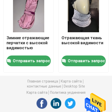
Отражательный тубопровод
Отражательный Webbing
Зимние отражающие
Отражающая ткань
перчатки с высокой
высокой видимости
Отражательная пряжа потока
видимостью
Фильм передачи тепла
Отправить запрос
Отправить запрос
Этикетка для одежды
Главная страница
Карта сайта
контактные данные
Desktop Site
Аксессуары Workwear
Карта сайта
Политика уединения
Отражательная ткань радуги