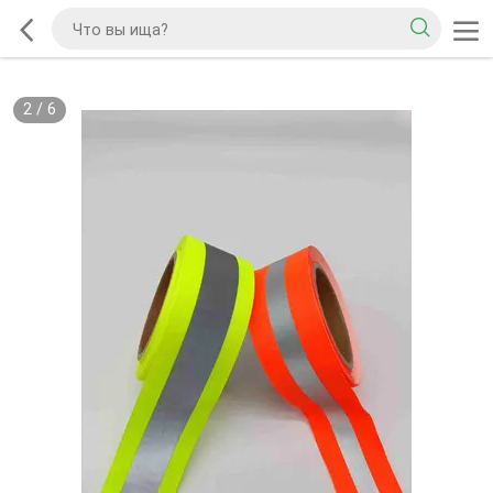
2
/
6