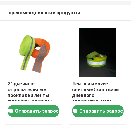
Порекомендованные продукты
2" дневные
Лента высокие
отражательные
светлые 5cm ткани
Главная страница
прокладки ленты
дневного
для шить одежды
отражательного
лестниц зеленый
зеленого цвета
Отправить запрос
Отправить запрос
Продукция
серебряный на
ленты Webbing
багаже
отражательная
О Компании